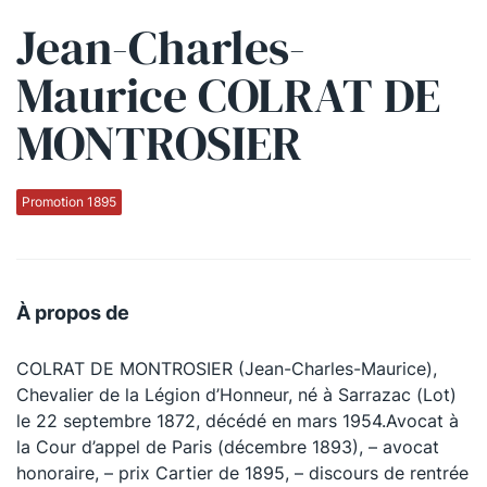
Jean-Charles-
Qui sommes-nous ?
Maurice COLRAT DE
La Conférence
MONTROSIER
La Conférence de Renfort
La défense pénale
Promotion 1895
Les conférences
La Conférence
À propos de
Le Concours de la Conférence
COLRAT DE MONTROSIER (Jean-Charles-Maurice),
La Conférence Berryer
Chevalier de la Légion d’Honneur, né à Sarrazac (Lot)
La Petite Conférence
le 22 septembre 1872, décédé en mars 1954.Avocat à
la Cour d’appel de Paris (décembre 1893), – avocat
honoraire, – prix Cartier de 1895, – discours de rentrée
Suivez-nous