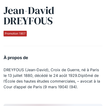
Jean-David
Qui sommes-nous ?
DREYFOUS
La Conférence
La Conférence de Renfort
Promotion 1907
La défense pénale
Les conférences
À propos de
La Conférence
DREYFOUS (Jean-David), Croix de Guerre, né à Paris
Le Concours de la Conférence
le 13 juillet 1880, décédé le 24 août 1929.Diplômé de
La Conférence Berryer
l’École des hautes études commerciales, – avocat à la
Cour d’appel de Paris (9 mars 1904) (94).
La Petite Conférence
Suivez-nous