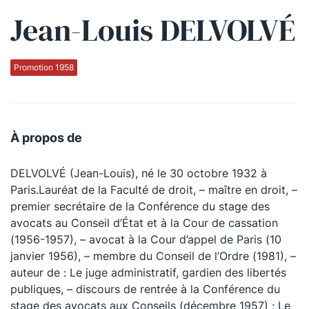
Jean-Louis DELVOLVÉ
Qui sommes-nous ?
La Conférence
Promotion 1958
La Conférence de Renfort
La défense pénale
À propos de
Les conférences
DELVOLVÉ (Jean-Louis), né le 30 octobre 1932 à
La Conférence
Paris.Lauréat de la Faculté de droit, – maître en droit, –
premier secrétaire de la Conférence du stage des
Le Concours de la Conférence
avocats au Conseil d’État et à la Cour de cassation
La Conférence Berryer
(1956-1957), – avocat à la Cour d’appel de Paris (10
janvier 1956), – membre du Conseil de l’Ordre (1981), –
La Petite Conférence
auteur de : Le juge administratif, gardien des libertés
publiques, – discours de rentrée à la Conférence du
Suivez-nous
stage des avocats aux Conseils (décembre 1957) ; Le