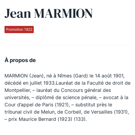
Jean MARMION
Qui sommes-nous ?
La Conférence
Promotion 1922
La Conférence de Renfort
La défense pénale
À propos de
Les conférences
MARMION (Jean), né à Nîmes (Gard) le 14 août 1901,
La Conférence
décédé en juillet 1933.Lauréat de la Faculté de droit de
Montpellier, – lauréat du Concours général des
Le Concours de la Conférence
universités, – diplômé de science pénale, – avocat à la
La Conférence Berryer
Cour d’appel de Paris (1921), – substitut près le
tribunal civil de Melun, de Corbeil, de Versailles (1931),
La Petite Conférence
– prix Maurice Bernard (1923) (133).
Suivez-nous