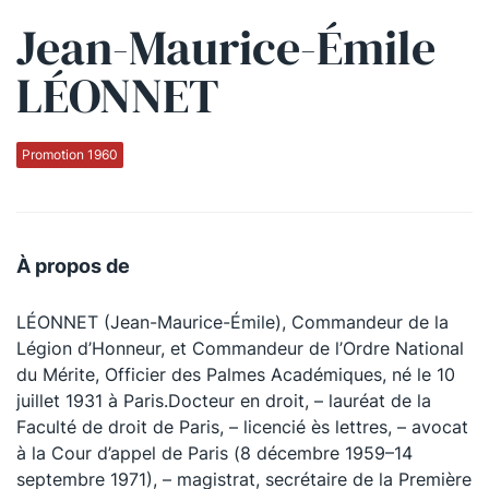
Jean-Maurice-Émile
Qui sommes-nous ?
LÉONNET
La Conférence
La Conférence de Renfort
Promotion 1960
La défense pénale
Les conférences
À propos de
La Conférence
LÉONNET (Jean-Maurice-Émile), Commandeur de la
Le Concours de la Conférence
Légion d’Honneur, et Commandeur de l’Ordre National
La Conférence Berryer
du Mérite, Officier des Palmes Académiques, né le 10
juillet 1931 à Paris.Docteur en droit, – lauréat de la
La Petite Conférence
Faculté de droit de Paris, – licencié ès lettres, – avocat
à la Cour d’appel de Paris (8 décembre 1959–14
Suivez-nous
septembre 1971), – magistrat, secrétaire de la Première