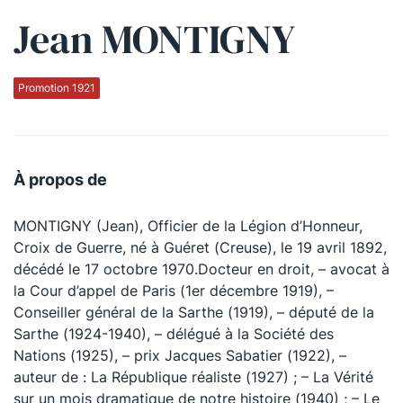
Jean MONTIGNY
Qui sommes-nous ?
La Conférence
Promotion 1921
La Conférence de Renfort
La défense pénale
À propos de
Les conférences
MONTIGNY (Jean), Officier de la Légion d’Honneur,
La Conférence
Croix de Guerre, né à Guéret (Creuse), le 19 avril 1892,
décédé le 17 octobre 1970.Docteur en droit, – avocat à
Le Concours de la Conférence
la Cour d’appel de Paris (1er décembre 1919), –
La Conférence Berryer
Conseiller général de la Sarthe (1919), – député de la
Sarthe (1924-1940), – délégué à la Société des
La Petite Conférence
Nations (1925), – prix Jacques Sabatier (1922), –
auteur de : La République réaliste (1927) ; – La Vérité
Suivez-nous
sur un mois dramatique de notre histoire (1940) ; – Le