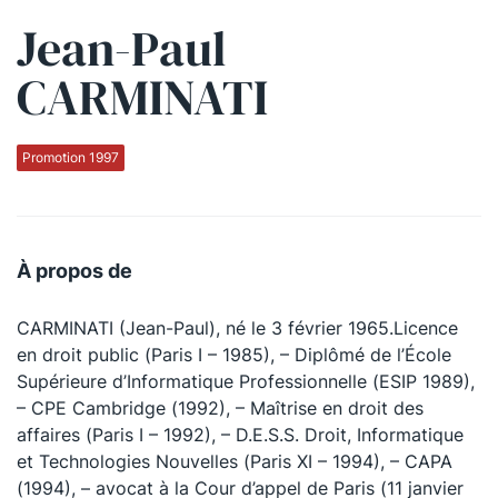
Jean-Paul
Qui sommes-nous ?
CARMINATI
La Conférence
La Conférence de Renfort
Promotion 1997
La défense pénale
Les conférences
À propos de
La Conférence
CARMINATI (Jean-Paul), né le 3 février 1965.Licence
Le Concours de la Conférence
en droit public (Paris I – 1985), – Diplômé de l’École
La Conférence Berryer
Supérieure d’Informatique Professionnelle (ESIP 1989),
– CPE Cambridge (1992), – Maîtrise en droit des
La Petite Conférence
affaires (Paris I – 1992), – D.E.S.S. Droit, Informatique
et Technologies Nouvelles (Paris XI – 1994), – CAPA
Suivez-nous
(1994), – avocat à la Cour d’appel de Paris (11 janvier