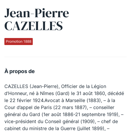
Jean-Pierre
Qui sommes-nous ?
CAZELLES
La Conférence
La Conférence de Renfort
Promotion 1888
La défense pénale
Les conférences
À propos de
La Conférence
CAZELLES (Jean-Pierre), Officier de la Légion
Le Concours de la Conférence
d’Honneur, né à Nîmes (Gard) le 31 août 1860, décédé
La Conférence Berryer
le 22 février 1924.Avocat à Marseille (1883), – à la
Cour d’appel de Paris (22 mars 1887), – conseiller
La Petite Conférence
général du Gard (1er août 1886-21 septembre 1919), –
vice-président du Conseil général (1909), – chef de
Suivez-nous
cabinet du ministre de la Guerre (juillet 1899), –