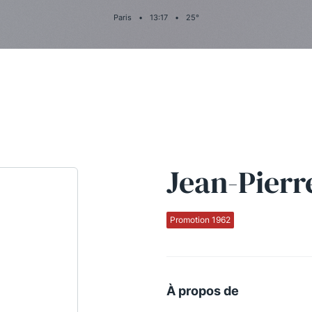
Paris
•
13
:
17
•
25
°
Jean-Pier
Promotion 1962
À propos de