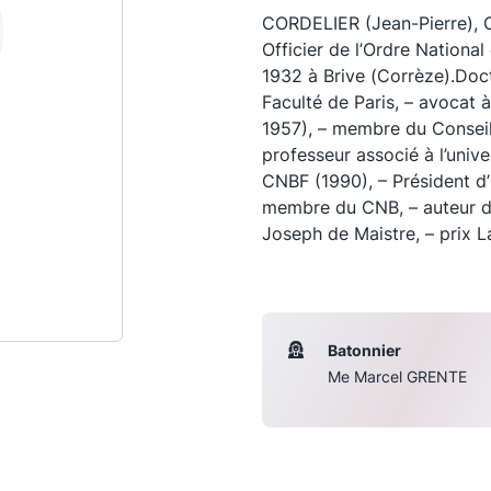
CORDELIER (Jean-Pierre), C
Officier de l’Ordre Nationa
1932 à Brive (Corrèze).Docte
Faculté de Paris, – avocat à
1957), – membre du Conseil 
professeur associé à l’unive
CNBF (1990), – Président d
membre du CNB, – auteur de
Joseph de Maistre, – prix L
Les conférences
S
Batonnier
La Conférence
Me Marcel GRENTE
Le Concours de la Conférence
La Conférence Berryer
La Petite Conférence