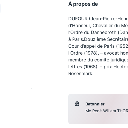
À propos de
DUFOUR (Jean-Pierre-Henri-W
d’Honneur, Chevalier du Mér
l’Ordre du Dannebroth (Da
à Paris.Douzième Secrétair
Cour d’appel de Paris (195
l’Ordre (1978), – avocat ho
membre du comité juridique
lettres (1968), – prix Hect
Rosenmark.
Les conférences
S
La Conférence
Batonnier
Le Concours de la Conférence
Me René-William THO
La Conférence Berryer
La Petite Conférence