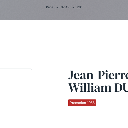
Paris
•
07
:
49
•
20
°
Jean-Pierr
William D
Promotion 1956