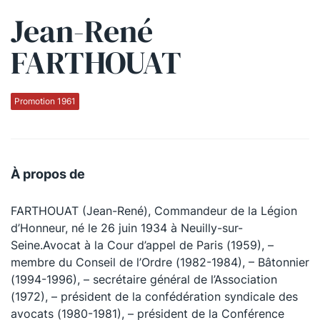
Jean-René
Qui sommes-nous ?
FARTHOUAT
La Conférence
La Conférence de Renfort
Promotion 1961
La défense pénale
Les conférences
À propos de
La Conférence
FARTHOUAT (Jean-René), Commandeur de la Légion
Le Concours de la Conférence
d’Honneur, né le 26 juin 1934 à Neuilly-sur-
La Conférence Berryer
Seine.Avocat à la Cour d’appel de Paris (1959), –
membre du Conseil de l’Ordre (1982-1984), – Bâtonnier
La Petite Conférence
(1994-1996), – secrétaire général de l’Association
(1972), – président de la confédération syndicale des
Suivez-nous
avocats (1980-1981), – président de la Conférence