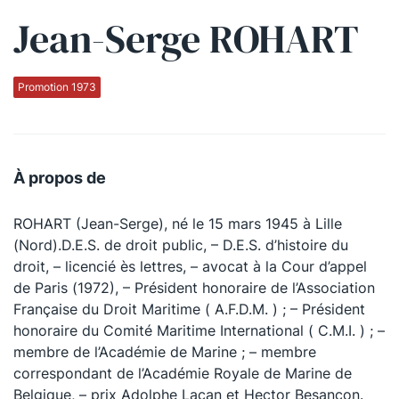
Jean-Serge ROHART
Qui sommes-nous ?
La Conférence
Promotion 1973
La Conférence de Renfort
La défense pénale
À propos de
Les conférences
ROHART (Jean-Serge), né le 15 mars 1945 à Lille
La Conférence
(Nord).D.E.S. de droit public, – D.E.S. d’histoire du
droit, – licencié ès lettres, – avocat à la Cour d’appel
Le Concours de la Conférence
de Paris (1972), – Président honoraire de l’Association
La Conférence Berryer
Française du Droit Maritime ( A.F.D.M. ) ; – Président
honoraire du Comité Maritime International ( C.M.I. ) ; –
La Petite Conférence
membre de l’Académie de Marine ; – membre
correspondant de l’Académie Royale de Marine de
Suivez-nous
Belgique, – prix Adolphe Lacan et Hector Besançon.