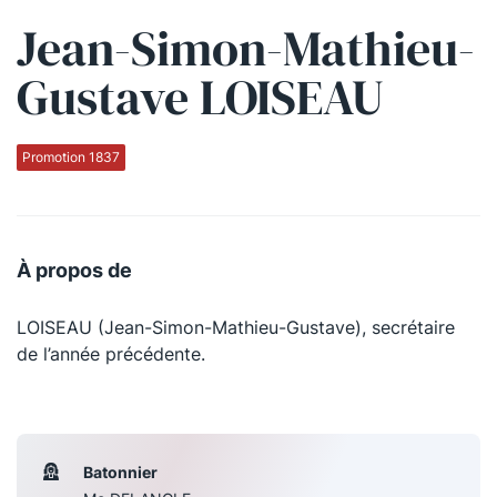
Jean-Simon-Mathieu-
Qui sommes-nous ?
Gustave LOISEAU
La Conférence
La Conférence de Renfort
Promotion 1837
La défense pénale
Les conférences
À propos de
La Conférence
LOISEAU (Jean-Simon-Mathieu-Gustave), secrétaire
Le Concours de la Conférence
de l’année précédente.
La Conférence Berryer
La Petite Conférence
Batonnier
Suivez-nous