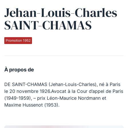
Jehan-Louis-Charles
Qui sommes-nous ?
SAINT-CHAMAS
La Conférence
La Conférence de Renfort
Promotion 1952
La défense pénale
Les conférences
À propos de
La Conférence
DE SAINT-CHAMAS (Jehan-Louis-Charles), né à Paris
Le Concours de la Conférence
le 20 novembre 1926.Avocat à la Cour d’appel de Paris
La Conférence Berryer
(1949-1959), – prix Léon-Maurice Nordmann et
Maxime Hussenot (1953).
La Petite Conférence
Suivez-nous