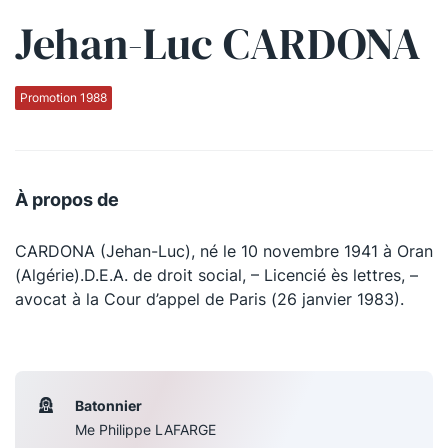
Jehan-Luc CARDONA
Qui sommes-nous ?
La Conférence
Promotion 1988
La Conférence de Renfort
La défense pénale
À propos de
Les conférences
CARDONA (Jehan-Luc), né le 10 novembre 1941 à Oran
La Conférence
(Algérie).D.E.A. de droit social, – Licencié ès lettres, –
avocat à la Cour d’appel de Paris (26 janvier 1983).
Le Concours de la Conférence
La Conférence Berryer
La Petite Conférence
Batonnier
Me Philippe LAFARGE
Suivez-nous