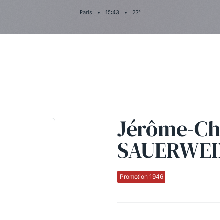
Paris
•
15
:
43
•
27
°
Jérôme-Ch
SAUERWEI
Promotion 1946