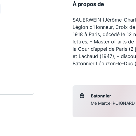
À propos de
SAUERWEIN (Jérôme-Charles
Légion d’Honneur, Croix de 
1918 à Paris, décédé le 12
lettres, – Master of arts de
la Cour d’appel de Paris (2 j
et Lachaud (1947), – discou
Bâtonnier Léouzon-le-Duc (
Les conférences
S
Batonnier
Me Marcel POIGNARD
La Conférence
Le Concours de la Conférence
La Conférence Berryer
La Petite Conférence