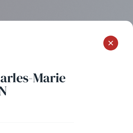
Menu
arles-Marie
N