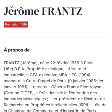
Jérôme FRANTZ
Qui sommes-nous ?
La Conférence
Promotion 1989
La Conférence de Renfort
La défense pénale
À propos de
Les conférences
FRANTZ (Jérôme), né le 22 février 1959 à Paris
La Conférence
(16e).D.E.A. Propriété artistique, littéraire et
industrielle, – CPA exécutive MBA HEC (1994), –
Le Concours de la Conférence
avocat à la Cour d’appel de Paris (9 janvier 1985–1er
La Conférence Berryer
janvier 1991), – directeur Général Frantz Electrolyse
(Groupe GICEF), – Président de la Fédération des
La Petite Conférence
Industries Mécaniques ; – co-président de l’Institut de
Recherche en Propriétés Intellectuelles (IRPI) ; – élu de
Suivez-nous
la Chambre de Commerce et d’Industrie de Paris