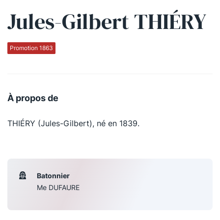
Jules-Gilbert THIÉRY
Qui sommes-nous ?
La Conférence
Promotion 1863
La Conférence de Renfort
La défense pénale
À propos de
Les conférences
THIÉRY (Jules-Gilbert), né en 1839.
La Conférence
Le Concours de la Conférence
La Conférence Berryer
Batonnier
La Petite Conférence
Me DUFAURE
Suivez-nous