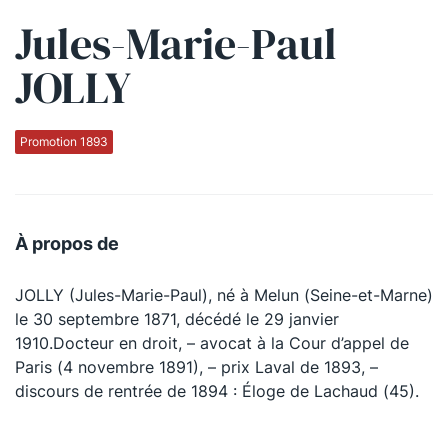
Jules-Marie-Paul
Qui sommes-nous ?
JOLLY
La Conférence
La Conférence de Renfort
Promotion 1893
La défense pénale
Les conférences
À propos de
La Conférence
JOLLY (Jules-Marie-Paul), né à Melun (Seine-et-Marne)
Le Concours de la Conférence
le 30 septembre 1871, décédé le 29 janvier
La Conférence Berryer
1910.Docteur en droit, – avocat à la Cour d’appel de
Paris (4 novembre 1891), – prix Laval de 1893, –
La Petite Conférence
discours de rentrée de 1894 : Éloge de Lachaud (45).
Suivez-nous