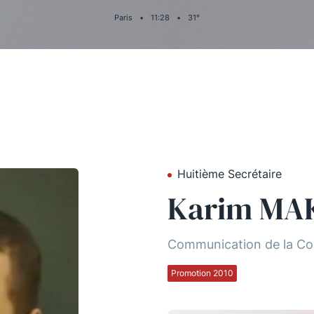
Paris
•
11
:
28
•
31
°
Huitième Secrétaire
Karim MA
Communication de la Co
Promotion 2010