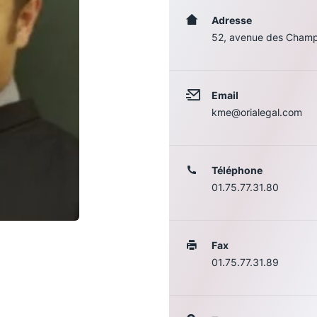
Adresse
52, avenue des Champ
Email
kme@orialegal.com
Téléphone
01.75.77.31.80
Les conférences
S
La Conférence
Fax
01.75.77.31.89
Le Concours de la Conférence
La Conférence Berryer
La Petite Conférence