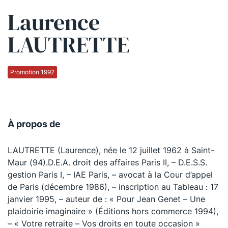
Laurence
Qui sommes-nous ?
LAUTRETTE
La Conférence
La Conférence de Renfort
Promotion 1992
La défense pénale
Les conférences
À propos de
La Conférence
LAUTRETTE (Laurence), née le 12 juillet 1962 à Saint-
Le Concours de la Conférence
Maur (94).D.E.A. droit des affaires Paris II, – D.E.S.S.
La Conférence Berryer
gestion Paris I, – IAE Paris, – avocat à la Cour d’appel
de Paris (décembre 1986), – inscription au Tableau : 17
La Petite Conférence
janvier 1995, – auteur de : « Pour Jean Genet – Une
plaidoirie imaginaire » (Éditions hors commerce 1994),
Suivez-nous
– « Votre retraite – Vos droits en toute occasion »