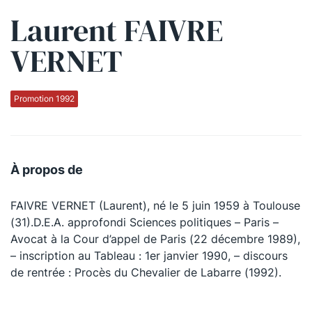
Laurent FAIVRE
Qui sommes-nous ?
VERNET
La Conférence
La Conférence de Renfort
Promotion 1992
La défense pénale
Les conférences
À propos de
La Conférence
FAIVRE VERNET (Laurent), né le 5 juin 1959 à Toulouse
Le Concours de la Conférence
(31).D.E.A. approfondi Sciences politiques – Paris –
La Conférence Berryer
Avocat à la Cour d’appel de Paris (22 décembre 1989),
– inscription au Tableau : 1er janvier 1990, – discours
La Petite Conférence
de rentrée : Procès du Chevalier de Labarre (1992).
Suivez-nous