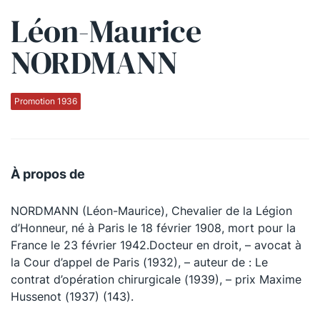
Léon-Maurice
Qui sommes-nous ?
NORDMANN
La Conférence
La Conférence de Renfort
Promotion 1936
La défense pénale
Les conférences
À propos de
La Conférence
NORDMANN (Léon-Maurice), Chevalier de la Légion
Le Concours de la Conférence
d’Honneur, né à Paris le 18 février 1908, mort pour la
La Conférence Berryer
France le 23 février 1942.Docteur en droit, – avocat à
la Cour d’appel de Paris (1932), – auteur de : Le
La Petite Conférence
contrat d’opération chirurgicale (1939), – prix Maxime
Hussenot (1937) (143).
Suivez-nous