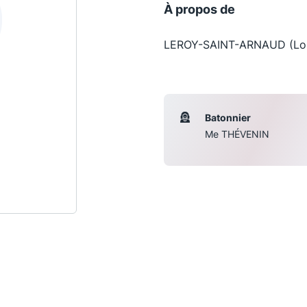
À propos de
LEROY-SAINT-ARNAUD (Loui
Batonnier
Me THÉVENIN
Les conférences
S
La Conférence
Le Concours de la Conférence
La Conférence Berryer
La Petite Conférence