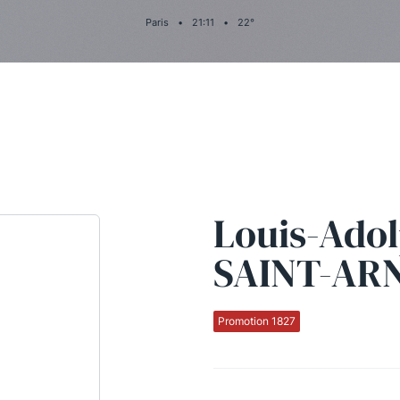
Paris
•
21
:
11
•
22
°
Louis-Ado
SAINT-AR
Promotion 1827