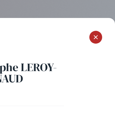
Menu
lphe LEROY-
NAUD