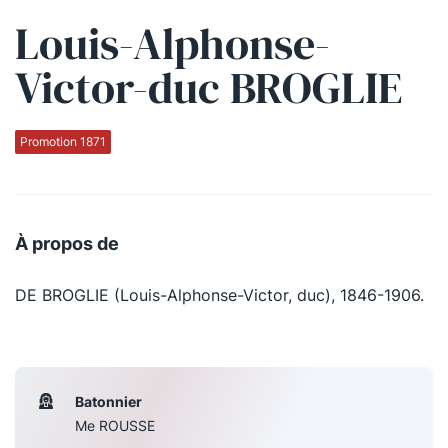
Louis-Alphonse-
Qui sommes-nous ?
Victor-duc BROGLIE
La Conférence
La Conférence de Renfort
Promotion 1871
La défense pénale
Les conférences
À propos de
La Conférence
DE BROGLIE (Louis-Alphonse-Victor, duc), 1846-1906.
Le Concours de la Conférence
La Conférence Berryer
La Petite Conférence
Batonnier
Me ROUSSE
Suivez-nous