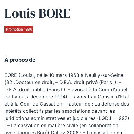
Louis BORE
Qui sommes-nous ?
La Conférence
Promotion 1996
La Conférence de Renfort
La défense pénale
À propos de
Les conférences
BORE (Louis), né le 10 mars 1968 à Neuilly-sur-Seine
La Conférence
(92).Docteur en droit, – D.E.A. droit privé (Paris I), –
D.E.A. droit public (Paris II), – avocat à la Cour d’appel
Le Concours de la Conférence
de Paris (7 décembre 1994), – avocat au Conseil d’Etat
La Conférence Berryer
et à la Cour de Cassation, – auteur de : La défense des
intérêts collectifs par les associations devant les
La Petite Conférence
juridictions administratives et judiciaires (LGDJ – 1997)
; – La cassation en matière civile (en collaboration
Suivez-nous
avec Jacques Boré) Dalloz 2008 ; – La cassation en