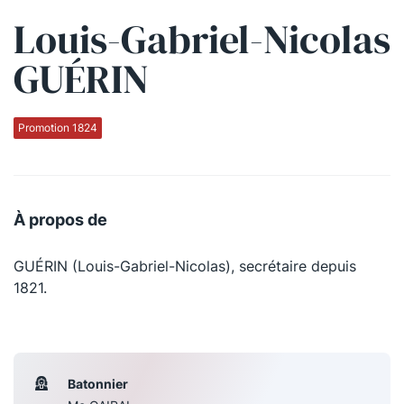
Louis-Gabriel-Nicolas
Qui sommes-nous ?
GUÉRIN
La Conférence
La Conférence de Renfort
Promotion 1824
La défense pénale
Les conférences
À propos de
La Conférence
GUÉRIN (Louis-Gabriel-Nicolas), secrétaire depuis
Le Concours de la Conférence
1821.
La Conférence Berryer
La Petite Conférence
Batonnier
Suivez-nous