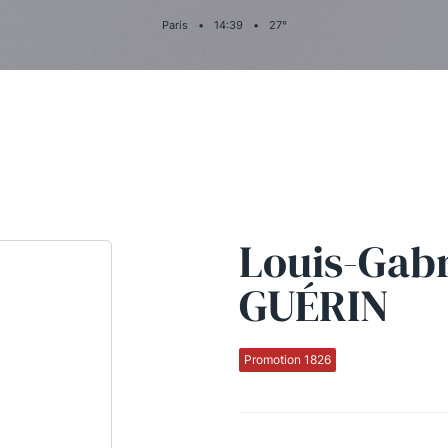
Paris
•
14
:
39
•
27
°
Louis-Gabr
GUÉRIN
Promotion 1826