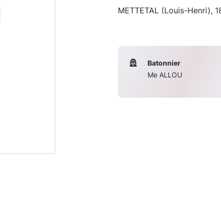
METTETAL (Louis-Henri), 1
Batonnier
Me ALLOU
Les conférences
S
La Conférence
Le Concours de la Conférence
La Conférence Berryer
La Petite Conférence