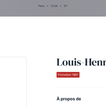
Paris
•
13
:
04
•
31
°
Louis-Hen
Promotion 1867
À propos de