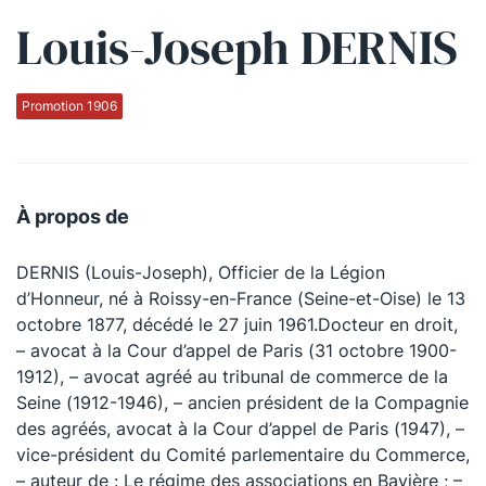
Louis-Joseph DERNIS
Qui sommes-nous ?
La Conférence
Promotion 1906
La Conférence de Renfort
La défense pénale
À propos de
Les conférences
DERNIS (Louis-Joseph), Officier de la Légion
La Conférence
d’Honneur, né à Roissy-en-France (Seine-et-Oise) le 13
octobre 1877, décédé le 27 juin 1961.Docteur en droit,
Le Concours de la Conférence
– avocat à la Cour d’appel de Paris (31 octobre 1900-
La Conférence Berryer
1912), – avocat agréé au tribunal de commerce de la
Seine (1912-1946), – ancien président de la Compagnie
La Petite Conférence
des agréés, avocat à la Cour d’appel de Paris (1947), –
vice-président du Comité parlementaire du Commerce,
Suivez-nous
– auteur de : Le régime des associations en Bavière ; –