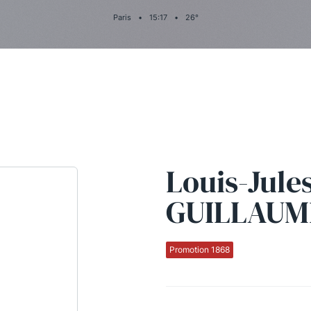
Paris
•
15
:
17
•
26
°
Louis-Jule
GUILLAUM
Promotion 1868