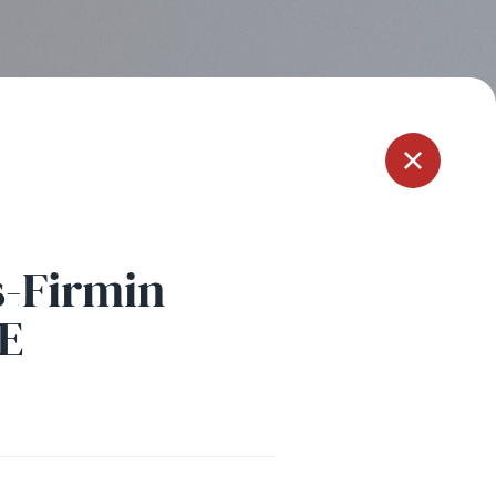
Menu
s-Firmin
E