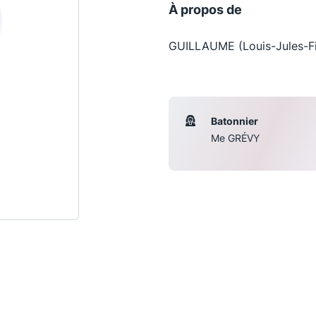
À propos de
GUILLAUME (Louis-Jules-Fir
Batonnier
Me GRÉVY
Les conférences
S
La Conférence
Le Concours de la Conférence
La Conférence Berryer
La Petite Conférence