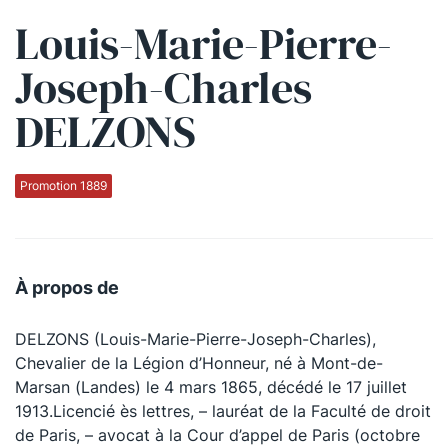
Louis-Marie-Pierre-
Qui sommes-nous ?
Joseph-Charles
La Conférence
DELZONS
La Conférence de Renfort
La défense pénale
Promotion 1889
Les conférences
La Conférence
À propos de
Le Concours de la Conférence
DELZONS (Louis-Marie-Pierre-Joseph-Charles),
La Conférence Berryer
Chevalier de la Légion d’Honneur, né à Mont-de-
La Petite Conférence
Marsan (Landes) le 4 mars 1865, décédé le 17 juillet
1913.Licencié ès lettres, – lauréat de la Faculté de droit
de Paris, – avocat à la Cour d’appel de Paris (octobre
Suivez-nous