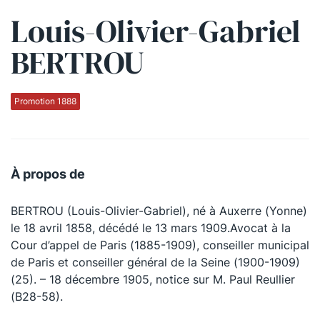
Louis-Olivier-Gabriel
Qui sommes-nous ?
BERTROU
La Conférence
La Conférence de Renfort
Promotion 1888
La défense pénale
Les conférences
À propos de
La Conférence
BERTROU (Louis-Olivier-Gabriel), né à Auxerre (Yonne)
Le Concours de la Conférence
le 18 avril 1858, décédé le 13 mars 1909.Avocat à la
La Conférence Berryer
Cour d’appel de Paris (1885-1909), conseiller municipal
de Paris et conseiller général de la Seine (1900-1909)
La Petite Conférence
(25). – 18 décembre 1905, notice sur M. Paul Reullier
(B28-58).
Suivez-nous