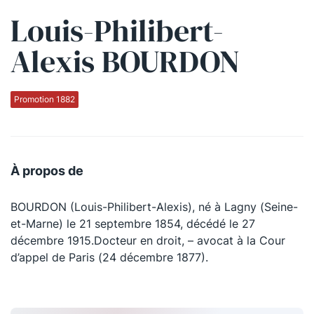
Louis-Philibert-
Qui sommes-nous ?
Alexis BOURDON
La Conférence
La Conférence de Renfort
Promotion 1882
La défense pénale
Les conférences
À propos de
La Conférence
BOURDON (Louis-Philibert-Alexis), né à Lagny (Seine-
Le Concours de la Conférence
et-Marne) le 21 septembre 1854, décédé le 27
La Conférence Berryer
décembre 1915.Docteur en droit, – avocat à la Cour
d’appel de Paris (24 décembre 1877).
La Petite Conférence
Suivez-nous