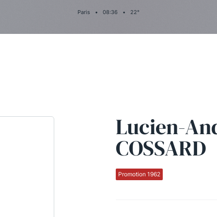
Paris
•
08
:
36
•
22
°
Lucien-An
COSSARD
Promotion 1962