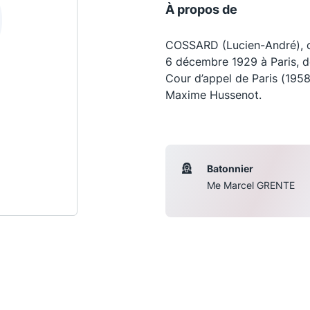
À propos de
COSSARD (Lucien-André), cro
6 décembre 1929 à Paris, dé
Cour d’appel de Paris (1958
Maxime Hussenot.
Batonnier
Me Marcel GRENTE
Les conférences
S
La Conférence
Le Concours de la Conférence
La Conférence Berryer
La Petite Conférence