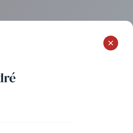
Menu
dré