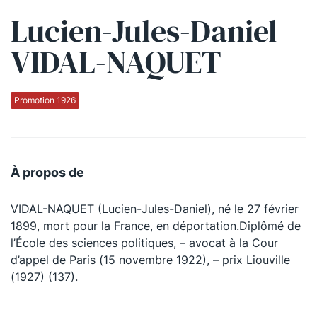
Lucien-Jules-Daniel
Qui sommes-nous ?
VIDAL-NAQUET
La Conférence
La Conférence de Renfort
Promotion 1926
La défense pénale
Les conférences
À propos de
La Conférence
VIDAL-NAQUET (Lucien-Jules-Daniel), né le 27 février
Le Concours de la Conférence
1899, mort pour la France, en déportation.Diplômé de
La Conférence Berryer
l’École des sciences politiques, – avocat à la Cour
d’appel de Paris (15 novembre 1922), – prix Liouville
La Petite Conférence
(1927) (137).
Suivez-nous