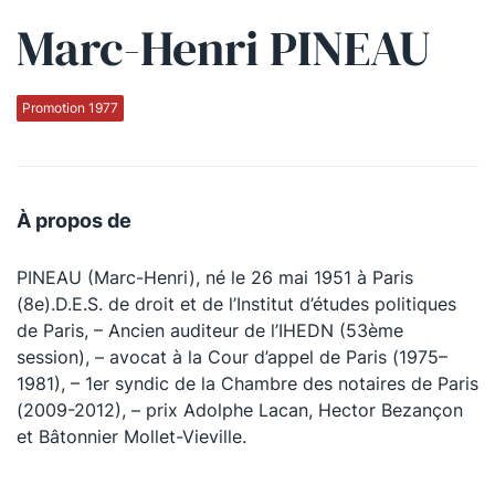
Marc-Henri PINEAU
Qui sommes-nous ?
La Conférence
Promotion 1977
La Conférence de Renfort
La défense pénale
À propos de
Les conférences
PINEAU (Marc-Henri), né le 26 mai 1951 à Paris
La Conférence
(8e).D.E.S. de droit et de l’Institut d’études politiques
de Paris, – Ancien auditeur de l’IHEDN (53ème
Le Concours de la Conférence
session), – avocat à la Cour d’appel de Paris (1975–
La Conférence Berryer
1981), – 1er syndic de la Chambre des notaires de Paris
(2009-2012), – prix Adolphe Lacan, Hector Bezançon
La Petite Conférence
et Bâtonnier Mollet-Vieville.
Suivez-nous