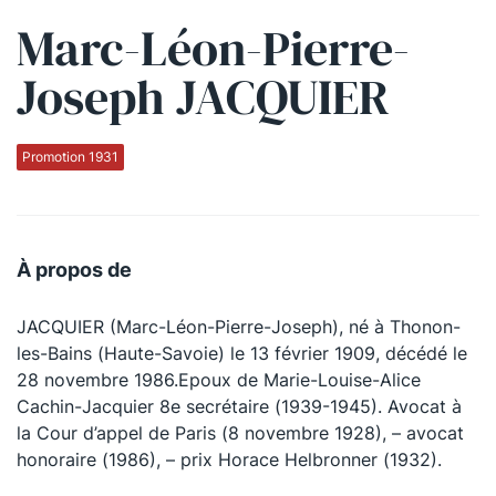
Marc-Léon-Pierre-
Qui sommes-nous ?
Joseph JACQUIER
La Conférence
La Conférence de Renfort
Promotion 1931
La défense pénale
Les conférences
À propos de
La Conférence
JACQUIER (Marc-Léon-Pierre-Joseph), né à Thonon-
Le Concours de la Conférence
les-Bains (Haute-Savoie) le 13 février 1909, décédé le
La Conférence Berryer
28 novembre 1986.Epoux de Marie-Louise-Alice
Cachin-Jacquier 8e secrétaire (1939-1945). Avocat à
La Petite Conférence
la Cour d’appel de Paris (8 novembre 1928), – avocat
honoraire (1986), – prix Horace Helbronner (1932).
Suivez-nous