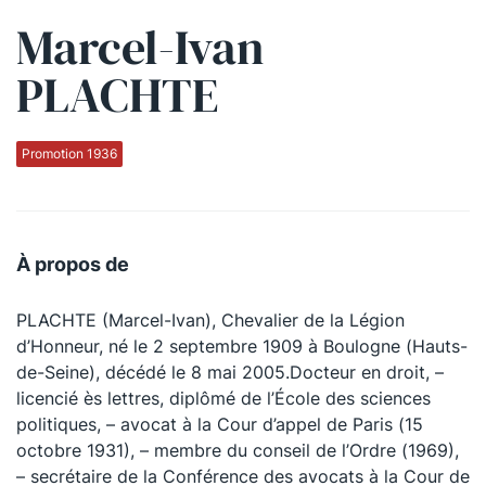
Marcel-Ivan
Qui sommes-nous ?
PLACHTE
La Conférence
La Conférence de Renfort
Promotion 1936
La défense pénale
Les conférences
À propos de
La Conférence
PLACHTE (Marcel-Ivan), Chevalier de la Légion
Le Concours de la Conférence
d’Honneur, né le 2 septembre 1909 à Boulogne (Hauts-
La Conférence Berryer
de-Seine), décédé le 8 mai 2005.Docteur en droit, –
licencié ès lettres, diplômé de l’École des sciences
La Petite Conférence
politiques, – avocat à la Cour d’appel de Paris (15
octobre 1931), – membre du conseil de l’Ordre (1969),
Suivez-nous
– secrétaire de la Conférence des avocats à la Cour de