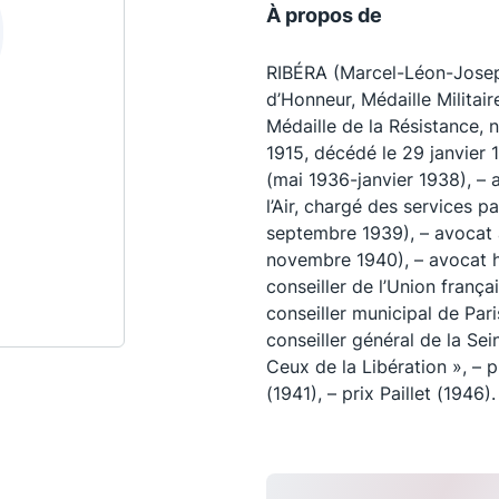
À propos de
RIBÉRA (Marcel-Léon-Joseph
d’Honneur, Médaille Militai
Médaille de la Résistance, 
1915, décédé le 29 janvier 
(mai 1936-janvier 1938), – 
l’Air, chargé des services p
septembre 1939), – avocat à
novembre 1940), – avocat h
conseiller de l’Union frança
conseiller municipal de Par
Les conférences
S
conseiller général de la Se
Ceux de la Libération », – 
La Conférence
(1941), – prix Paillet (1946).
Le Concours de la Conférence
La Conférence Berryer
La Petite Conférence