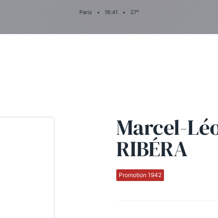
Paris
•
16
:
41
•
27
°
Marcel-Lé
RIBÉRA
Promotion 1942