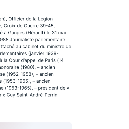
), Officier de la Légion
re, Croix de Guerre 39-45,
né à Ganges (Hérault) le 31 mai
1988.Journaliste parlementaire
attaché au cabinet du ministre de
arlementaires (janvier 1938-
 la Cour d’appel de Paris (14
onoraire (1980), – ancien
ise (1952-1958), – ancien
is (1953-1965), – ancien
uivez-nous
ine (1953-1965), – président de «
prix Guy Saint-André-Perrin