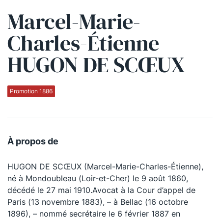
Marcel-Marie-
Qui sommes-nous ?
Charles-Étienne
La Conférence
HUGON DE SCŒUX
La Conférence de Renfort
La défense pénale
Promotion 1886
Les conférences
La Conférence
À propos de
Le Concours de la Conférence
HUGON DE SCŒUX (Marcel-Marie-Charles-Étienne),
La Conférence Berryer
né à Mondoubleau (Loir-et-Cher) le 9 août 1860,
La Petite Conférence
décédé le 27 mai 1910.Avocat à la Cour d’appel de
Paris (13 novembre 1883), – à Bellac (16 octobre
1896), – nommé secrétaire le 6 février 1887 en
Suivez-nous