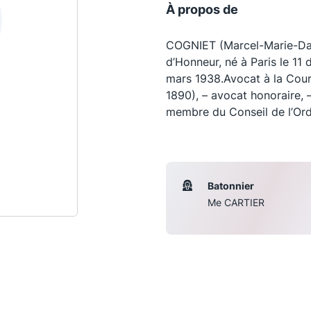
À propos de
COGNIET (Marcel-Marie-Dani
d’Honneur, né à Paris le 1
mars 1938.Avocat à la Cour
1890), – avocat honoraire, 
membre du Conseil de l’Ord
Batonnier
Les conférences
S
Me CARTIER
La Conférence
Le Concours de la Conférence
La Conférence Berryer
La Petite Conférence