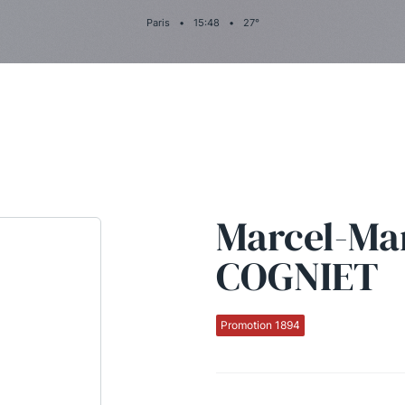
Paris
•
15
:
48
•
27
°
Marcel-Mar
COGNIET
Promotion 1894