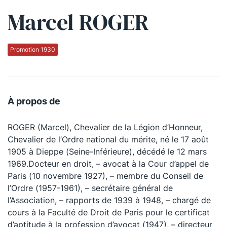
Marcel ROGER
Qui sommes-nous ?
La Conférence
Promotion 1930
La Conférence de Renfort
La défense pénale
À propos de
Les conférences
ROGER (Marcel), Chevalier de la Légion d’Honneur,
La Conférence
Chevalier de l’Ordre national du mérite, né le 17 août
1905 à Dieppe (Seine-Inférieure), décédé le 12 mars
Le Concours de la Conférence
1969.Docteur en droit, – avocat à la Cour d’appel de
La Conférence Berryer
Paris (10 novembre 1927), – membre du Conseil de
l’Ordre (1957-1961), – secrétaire général de
La Petite Conférence
l’Association, – rapports de 1939 à 1948, – chargé de
cours à la Faculté de Droit de Paris pour le certificat
Suivez-nous
d’aptitude à la profession d’avocat (1947), – directeur