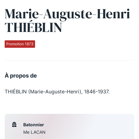
Marie-Auguste-Henri
Qui sommes-nous ?
THIÉBLIN
La Conférence
La Conférence de Renfort
Promotion 1873
La défense pénale
Les conférences
À propos de
La Conférence
THIÉBLIN (Marie-Auguste-Henri), 1846-1937.
Le Concours de la Conférence
La Conférence Berryer
La Petite Conférence
Batonnier
Me LACAN
Suivez-nous