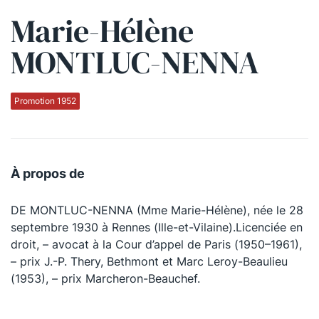
Marie-Hélène
Qui sommes-nous ?
MONTLUC-NENNA
La Conférence
La Conférence de Renfort
Promotion 1952
La défense pénale
Les conférences
À propos de
La Conférence
DE MONTLUC-NENNA (Mme Marie-Hélène), née le 28
Le Concours de la Conférence
septembre 1930 à Rennes (Ille-et-Vilaine).Licenciée en
La Conférence Berryer
droit, – avocat à la Cour d’appel de Paris (1950–1961),
– prix J.-P. Thery, Bethmont et Marc Leroy-Beaulieu
La Petite Conférence
(1953), – prix Marcheron-Beauchef.
Suivez-nous