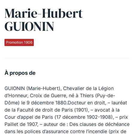
Marie-Hubert
Qui sommes-nous ?
GUIONIN
La Conférence
La Conférence de Renfort
Promotion 1906
La défense pénale
Les conférences
À propos de
La Conférence
GUIONIN (Marie-Hubert), Chevalier de la Légion
Le Concours de la Conférence
d’Honneur, Croix de Guerre, né à Thiers (Puy-de-
La Conférence Berryer
Dôme) le 9 décembre 1880.Docteur en droit, – lauréat
de la Faculté de droit de Paris (1901), – avocat à la
La Petite Conférence
Cour d’appel de Paris (17 décembre 1902-1908), – prix
Paillet de 1907, – auteur de : Des clauses de déchéance
Suivez-nous
dans les polices d’assurance contre l’incendie (prix de