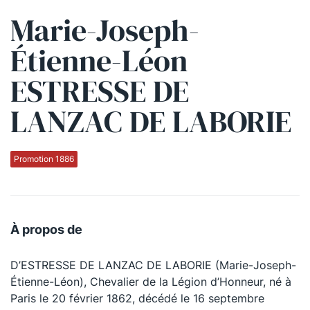
Marie-Joseph-
Qui sommes-nous ?
Étienne-Léon
La Conférence
ESTRESSE DE
La Conférence de Renfort
La défense pénale
LANZAC DE LABORIE
Les conférences
Promotion 1886
La Conférence
Le Concours de la Conférence
À propos de
La Conférence Berryer
La Petite Conférence
D’ESTRESSE DE LANZAC DE LABORIE (Marie-Joseph-
Étienne-Léon), Chevalier de la Légion d’Honneur, né à
Paris le 20 février 1862, décédé le 16 septembre
Suivez-nous