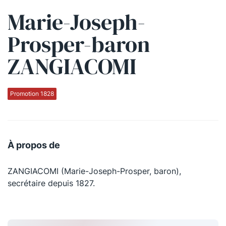
Marie-Joseph-
Qui sommes-nous ?
Prosper-baron
La Conférence
ZANGIACOMI
La Conférence de Renfort
La défense pénale
Promotion 1828
Les conférences
La Conférence
À propos de
Le Concours de la Conférence
ZANGIACOMI (Marie-Joseph-Prosper, baron),
La Conférence Berryer
secrétaire depuis 1827.
La Petite Conférence
Suivez-nous