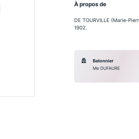
À propos de
DE TOURVILLE (Marie-Pierr
1902.
Batonnier
Me DUFAURE
Les conférences
S
La Conférence
Le Concours de la Conférence
La Conférence Berryer
La Petite Conférence