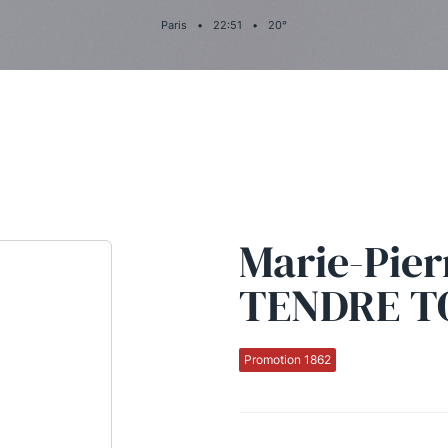
Paris
•
22
:
51
•
20
°
Marie-Pier
TENDRE T
Promotion 1862