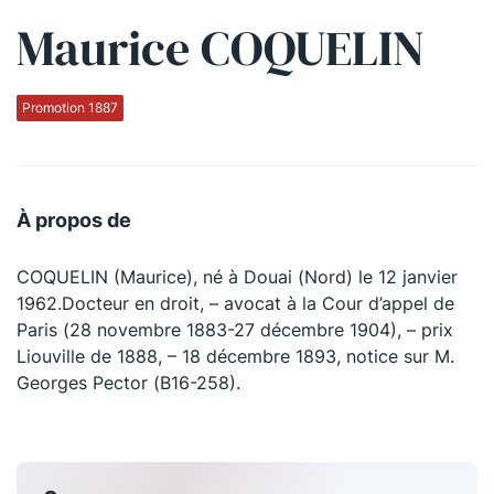
Maurice COQUELIN
Qui sommes-nous ?
La Conférence
Promotion 1887
La Conférence de Renfort
La défense pénale
À propos de
Les conférences
COQUELIN (Maurice), né à Douai (Nord) le 12 janvier
La Conférence
1962.Docteur en droit, – avocat à la Cour d’appel de
Paris (28 novembre 1883-27 décembre 1904), – prix
Le Concours de la Conférence
Liouville de 1888, – 18 décembre 1893, notice sur M.
La Conférence Berryer
Georges Pector (B16-258).
La Petite Conférence
Suivez-nous